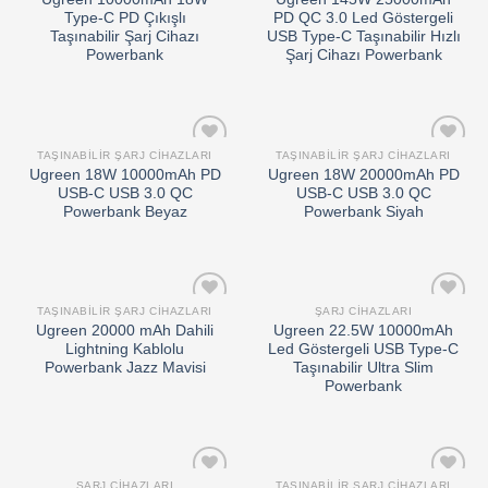
wishlist
wishlist
Type-C PD Çıkışlı
PD QC 3.0 Led Göstergeli
Taşınabilir Şarj Cihazı
USB Type-C Taşınabilir Hızlı
Powerbank
Şarj Cihazı Powerbank
TAŞINABILIR ŞARJ CIHAZLARI
TAŞINABILIR ŞARJ CIHAZLARI
Add to
Add to
Ugreen 18W 10000mAh PD
Ugreen 18W 20000mAh PD
wishlist
wishlist
USB-C USB 3.0 QC
USB-C USB 3.0 QC
Powerbank Beyaz
Powerbank Siyah
TAŞINABILIR ŞARJ CIHAZLARI
ŞARJ CIHAZLARI
Add to
Add to
Ugreen 20000 mAh Dahili
Ugreen 22.5W 10000mAh
wishlist
wishlist
Lightning Kablolu
Led Göstergeli USB Type-C
Powerbank Jazz Mavisi
Taşınabilir Ultra Slim
Powerbank
ŞARJ CIHAZLARI
TAŞINABILIR ŞARJ CIHAZLARI