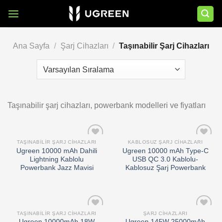
İçeriğe
atla
Ana Sayfa
/
Şarj Cihazları
/
Taşınabilir Şarj Cihazları
Taşınabilir şarj cihazları, powerbank modelleri ve fiyatları
TAŞINABILIR ŞARJ CIHAZLARI
KABLOSUZ ŞARJ CIHAZLARI
Add to
Add to
Ugreen 10000 mAh Dahili
Ugreen 10000 mAh Type-C
wishlist
wishlist
Lightning Kablolu
USB QC 3.0 Kablolu-
Powerbank Jazz Mavisi
Kablosuz Şarj Powerbank
TAŞINABILIR ŞARJ CIHAZLARI
ŞARJ CIHAZLARI
Add to
Add to
Ugreen 10000mAh 18W
Ugreen 145W 25000mAh