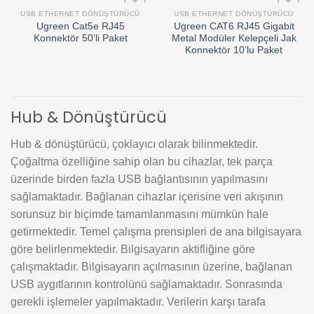
USB ETHERNET DÖNÜŞTÜRÜCÜ
USB ETHERNET DÖNÜŞTÜRÜCÜ
Add to
Add to
Ugreen Cat5e RJ45
Ugreen CAT6 RJ45 Gigabit
wishlist
wishlist
Konnektör 50’li Paket
Metal Modüler Kelepçeli Jak
Konnektör 10’lu Paket
Hub & Dönüştürücü
Hub & dönüştürücü, çoklayıcı olarak bilinmektedir.
Çoğaltma özelliğine sahip olan bu cihazlar, tek parça
üzerinde birden fazla USB bağlantısının yapılmasını
sağlamaktadır. Bağlanan cihazlar içerisine veri akışının
sorunsuz bir biçimde tamamlanmasını mümkün hale
getirmektedir. Temel çalışma prensipleri de ana bilgisayara
göre belirlenmektedir. Bilgisayarın aktifliğine göre
çalışmaktadır. Bilgisayarın açılmasının üzerine, bağlanan
USB aygıtlarının kontrolünü sağlamaktadır. Sonrasında
gerekli işlemeler yapılmaktadır. Verilerin karşı tarafa