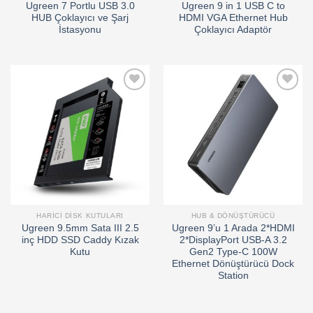
Ugreen 7 Portlu USB 3.0
Ugreen 9 in 1 USB C to
HUB Çoklayıcı ve Şarj
HDMI VGA Ethernet Hub
İstasyonu
Çoklayıcı Adaptör
Add to
Add to
wishlist
wishlist
HARICI DISK KUTULARI
HUB & DÖNÜŞTÜRÜCÜ
Ugreen 9.5mm Sata III 2.5
Ugreen 9’u 1 Arada 2*HDMI
inç HDD SSD Caddy Kızak
2*DisplayPort USB-A 3.2
Kutu
Gen2 Type-C 100W
Ethernet Dönüştürücü Dock
Station