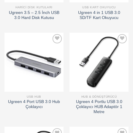
HARICI DISK KUTULARI
USB KART OKUYUCU
Ugreen 3.5 – 2.5 İnch USB
Ugreen 4 in 1 USB 3.0
3.0 Hard Disk Kutusu
SD/TF Kart Okuyucu
Add to
Add to
wishlist
wishlist
USB HUB
HUB & DÖNÜŞTÜRÜCÜ
Ugreen 4 Port USB 3.0 Hub
Ugreen 4 Portlu USB 3.0
Çoklayıcı
Çoklayıcı HUB Adaptör 1
Metre