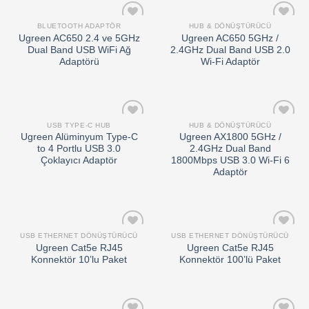
BLUETOOTH ADAPTÖR
HUB & DÖNÜŞTÜRÜCÜ
Add to
Add to
Ugreen AC650 2.4 ve 5GHz
Ugreen AC650 5GHz /
wishlist
wishlist
Dual Band USB WiFi Ağ
2.4GHz Dual Band USB 2.0
Adaptörü
Wi-Fi Adaptör
USB TYPE-C HUB
HUB & DÖNÜŞTÜRÜCÜ
Add to
Add to
Ugreen Alüminyum Type-C
Ugreen AX1800 5GHz /
wishlist
wishlist
to 4 Portlu USB 3.0
2.4GHz Dual Band
Çoklayıcı Adaptör
1800Mbps USB 3.0 Wi-Fi 6
Adaptör
USB ETHERNET DÖNÜŞTÜRÜCÜ
USB ETHERNET DÖNÜŞTÜRÜCÜ
Add to
Add to
Ugreen Cat5e RJ45
Ugreen Cat5e RJ45
wishlist
wishlist
Konnektör 10’lu Paket
Konnektör 100’lü Paket