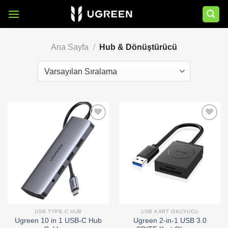
İçeriğe
atla
Ana Sayfa
/
Hub & Dönüştürücü
Add to
Add to
wishlist
wishlist
USB TYPE-C HUB
USB KART OKUYUCU
Ugreen 10 in 1 USB-C Hub
Ugreen 2-in-1 USB 3.0