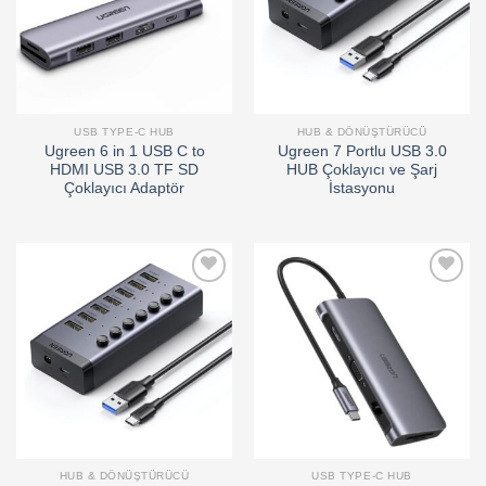
USB TYPE-C HUB
HUB & DÖNÜŞTÜRÜCÜ
Ugreen 6 in 1 USB C to
Ugreen 7 Portlu USB 3.0
HDMI USB 3.0 TF SD
HUB Çoklayıcı ve Şarj
Çoklayıcı Adaptör
İstasyonu
Add to
Add to
wishlist
wishlist
HUB & DÖNÜŞTÜRÜCÜ
USB TYPE-C HUB