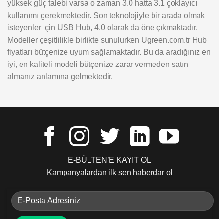
yüksek güç talebi varsa o zaman 3.0 hatta 3.1 çoklayıcı
kullanımı gerekmektedir. Son teknolojiyle bir arada olmak
isteyenler için USB Hub, 4.0 olarak da öne çıkmaktadır.
Modeller çeşitlilikle birlikte sunulurken Ugreen.com.tr Hub
fiyatları bütçenize uyum sağlamaktadır. Bu da aradığınız en
iyi, en kaliteli modeli bütçenize zarar vermeden satın
almanız anlamına gelmektedir.
E-BÜLTEN’E KAYIT OL
Kampanyalardan ilk sen haberdar ol