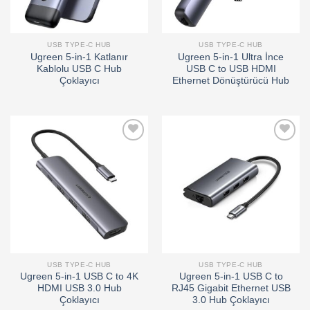
USB TYPE-C HUB
USB TYPE-C HUB
Ugreen 5-in-1 Katlanır
Ugreen 5-in-1 Ultra İnce
Kablolu USB C Hub
USB C to USB HDMI
Çoklayıcı
Ethernet Dönüştürücü Hub
Add to
Add to
wishlist
wishlist
USB TYPE-C HUB
USB TYPE-C HUB
Ugreen 5-in-1 USB C to 4K
Ugreen 5-in-1 USB C to
HDMI USB 3.0 Hub
RJ45 Gigabit Ethernet USB
Çoklayıcı
3.0 Hub Çoklayıcı