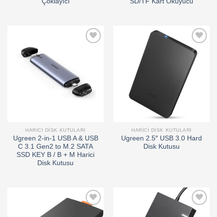
Çoklayıcı
SD/TF Kart Okuyucu
Add to
Add to
wishlist
wishlist
HARICI DISK KUTULARI
HARICI DISK KUTULARI
Ugreen 2-in-1 USB A & USB
Ugreen 2.5″ USB 3.0 Hard
C 3.1 Gen2 to M.2 SATA
Disk Kutusu
SSD KEY B / B + M Harici
Disk Kutusu
Add to
Add to