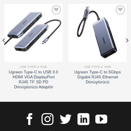
Add to
Add to
wishlist
wishlist
USB TYPE-C HUB
USB TYPE-C HUB
Ugreen Type-C to USB 3.0
Ugreen Type-C to 5Gbps
HDMI VGA DisplayPort
Gigabit RJ45 Ethernet
RJ45 TF SD PD
Dönüştürücü
Dönüştürücü Adaptör