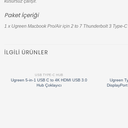
kusursuz çalışır.
Paket İçeriği
1 x Ugreen Macbook Pro/Air için 2 to 7 Thunderbolt 3 Typ
İLGILI ÜRÜNLER
USB TYPE-C HUB
Add to
Ugreen 5-in-1 USB C to 4K HDMI USB 3.0
Ugreen T
wishlist
Hub Çoklayıcı
DisplayPor