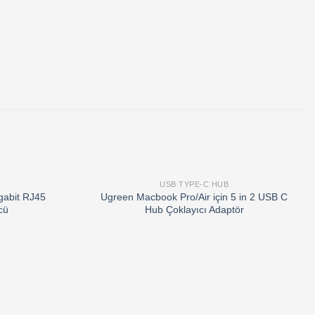
USB TYPE-C HUB
Add to
Add to
gabit RJ45
Ugreen Macbook Pro/Air için 5 in 2 USB C
wishlist
wishlist
cü
Hub Çoklayıcı Adaptör