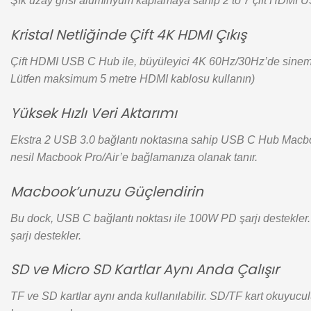
Şık uzay grisi alüminyum kaplamaya sahip 2 to 7 çift HDMI
Kristal Netliğinde Çift 4K HDMI Çıkış
Çift HDMI USB C Hub ile, büyüleyici 4K 60Hz/30Hz’de sinema be
Lütfen maksimum 5 metre HDMI kablosu kullanın)
Yüksek Hızlı Veri Aktarımı
Ekstra 2 USB 3.0 bağlantı noktasına sahip USB C Hub Macbook
nesil Macbook Pro/Air’e bağlamanıza olanak tanır.
Macbook’unuzu Güçlendirin
Bu dock, USB C bağlantı noktası ile 100W PD şarjı destekler. 
şarjı destekler.
SD ve Micro SD Kartlar Aynı Anda Çalışır
TF ve SD kartlar aynı anda kullanılabilir. SD/TF kart okuyuc