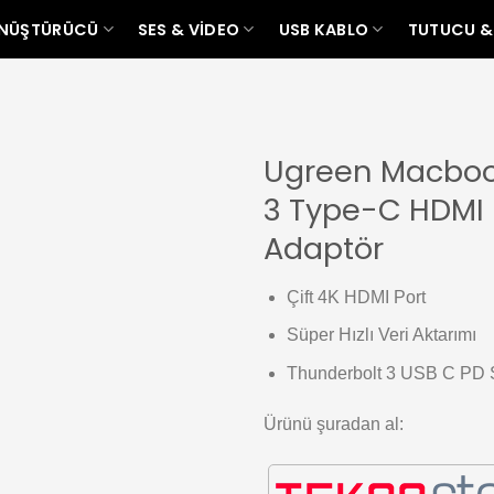
ÖNÜŞTÜRÜCÜ
SES & VIDEO
USB KABLO
TUTUCU &
Ugreen Macbook 
3 Type-C HDMI 
Add to
Adaptör
wishlist
Çift 4K HDMI Port
Süper Hızlı Veri Aktarımı
Thunderbolt 3 USB C PD Ş
Ürünü şuradan al: