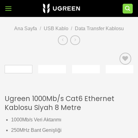
İçeriğe
atla
Ana Sayfa
/
USB Kablo
/
Data Transfer Kablosu
Add to
wishlist
Ugreen 1000Mb/s Cat6 Ethernet
Kablosu Siyah 8 Metre
1000Mb/s Veri Aktarımı
250MHz Bant Genişliği