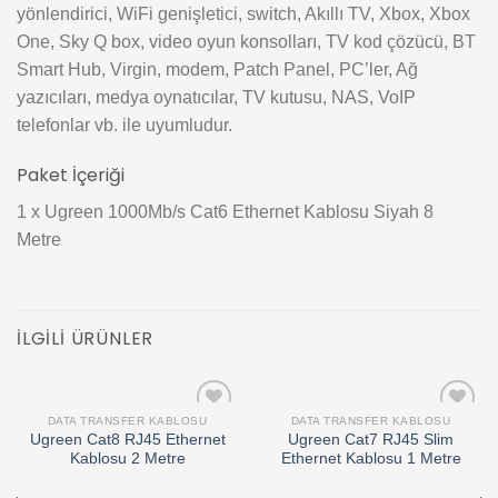
yönlendirici, WiFi genişletici, switch, Akıllı TV, Xbox, Xbox
One, Sky Q box, video oyun konsolları, TV kod çözücü, BT
Smart Hub, Virgin, modem, Patch Panel, PC’ler, Ağ
yazıcıları, medya oynatıcılar, TV kutusu, NAS, VoIP
telefonlar vb. ile uyumludur.
Paket İçeriği
1 x Ugreen 1000Mb/s Cat6 Ethernet Kablosu Siyah 8
Metre
İLGILI ÜRÜNLER
DATA TRANSFER KABLOSU
DATA TRANSFER KABLOSU
Add to
Add to
Ugreen Cat8 RJ45 Ethernet
Ugreen Cat7 RJ45 Slim
wishlist
wishlist
Kablosu 2 Metre
Ethernet Kablosu 1 Metre