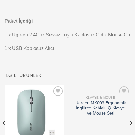
Paket İçeriği
1 x Ugreen 2.4Ghz Sessiz Tuşlu Kablosuz Optik Mouse Gri
1 x USB Kablosuz Alıcı
İLGILI ÜRÜNLER
KLAVYE & MOUSE
Add to
Add to
Ugreen MK003 Ergonomik
wishlist
wishlist
İngilizce Kablolu Q Klavye
ve Mouse Seti