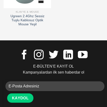
KLAVYE & MOUSE
Ugreen 2.4Ghz Sessiz
Tuşlu Kablosuz Optik
Mouse Yeşil
E-BÜLTEN’E KAYIT OL
Kampanyalardan ilk sen haberdar ol