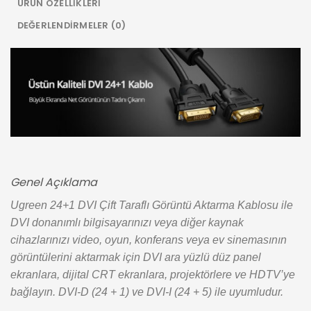
ÜRÜN ÖZELLIKLERI
DEĞERLENDIRMELER (0)
Genel Açıklama
Ugreen 24+1 DVI Çift Taraflı Görüntü Aktarma Kablosu ile
DVI donanımlı bilgisayarınızı veya diğer kaynak
cihazlarınızı video, oyun, konferans veya ev sinemasının
görüntülerini aktarmak için DVI ara yüzlü düz panel
ekranlara, dijital CRT ekranlara, projektörlere ve HDTV’ye
bağlayın. DVI-D (24 + 1) ve DVI-I (24 + 5) ile uyumludur.