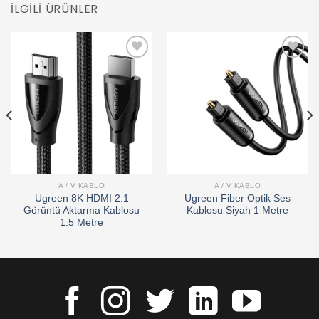
İLGILI ÜRÜNLER
Add to
Add to
wishlist
wishlist
A / V KABLO
A / V KABLO
Ugreen 8K HDMI 2.1
Ugreen Fiber Optik Ses
Görüntü Aktarma Kablosu
Kablosu Siyah 1 Metre
1.5 Metre