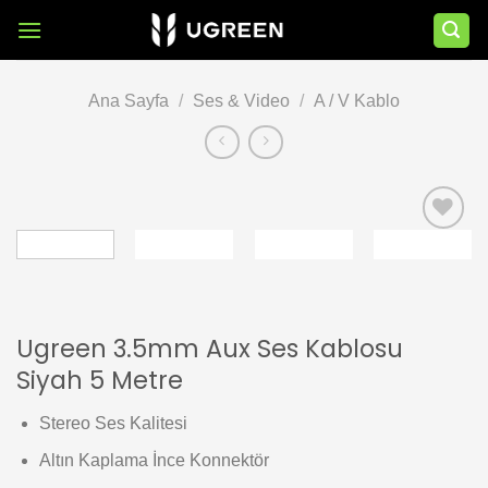
İçeriğe
atla
Ana Sayfa
/
Ses & Video
/
A / V Kablo
Add to
wishlist
Ugreen 3.5mm Aux Ses Kablosu
Siyah 5 Metre
Stereo Ses Kalitesi
Altın Kaplama İnce Konnektör