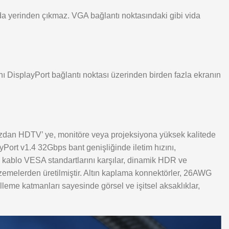
da yerinden çıkmaz. VGA bağlantı noktasındaki gibi vida
nı DisplayPort bağlantı noktası üzerinden birden fazla ekranın
azdan HDTV’ ye, monitöre veya projeksiyona yüksek kalitede
layPort v1.4 32Gbps bant genişliğinde iletim hızını,
blo VESA standartlarını karşılar, dinamik HDR ve
lzemelerden üretilmiştir. Altın kaplama konnektörler, 26AWG
lleme katmanları sayesinde görsel ve işitsel aksaklıklar,