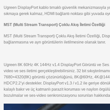
Ugreen DisplayPort kablo tırnaklı güvenlik mekanizmasıyla yu
sıkmaya gerek kalmaz, HDMI bağlantı noktası gibi yuvada oy
MST (Multi Stream Transport) Çoklu Akış İletimi Özelliği
MST (Multi Stream Transport) Çoklu Akış İletimi Özelliği, Dis
bağlanmasına ve ayrı görüntülerin iletilmesine olanak tanır.
Ugreen 8K 60Hz 4K 144Hz v1.4 DisplayPort Görüntü ve Ses Ak
video ve ses iletimi gerçekleştirebilirsiniz. 32 bit sıkıştırılma
7680×4320(8K) görüntü çözünürlüğünü, 8K@60Hz, 4K@144Hz, 
HDCP2.2’yi destekler. DisplayPort v1.3 / v1.2 ile geriye dönü
kalaylı bakır ve üç katmanlı parazit koruması ve naylon örgülü
bozulmalar ve ses-video senkronizasyonu sorunları hakkında