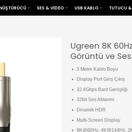
ÖNÜŞTÜRÜCÜ
SES & VIDEO
USB KABLO
TUTUCU &
Ugreen 8K 60Hz 
Görüntü ve Ses
Add to
wishlist
3 Metre Kablo Boyu
Display Port Giriş Çıkış
32.4Gbps Bant Genişliği
32bit Ses Aktarımı
Dinamik HDR
Multi-Screen Display
8K@60Hz, 4K@144Hz, 2K@