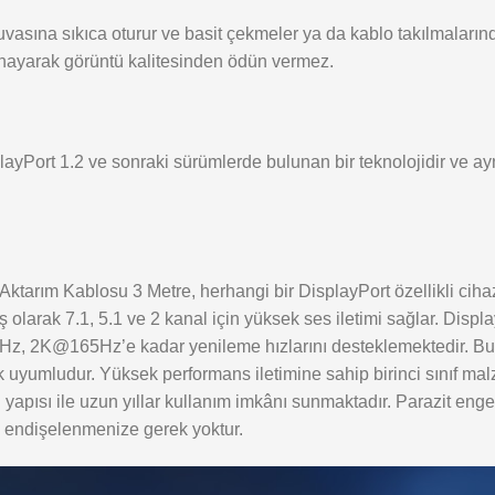
vasına sıkıca oturur ve basit çekmeler ya da kablo takılmaların
nayarak görüntü kalitesinden ödün vermez.
playPort 1.2 ve sonraki sürümlerde bulunan bir teknolojidir ve ay
tarım Kablosu 3 Metre, herhangi bir DisplayPort özellikli cih
mış olarak 7.1, 5.1 ve 2 kanal için yüksek ses iletimi sağlar. Disp
2K@165Hz’e kadar yenileme hızlarını desteklemektedir. Bu ka
k uyumludur. Yüksek performans iletimine sahip birinci sınıf ma
 yapısı ile uzun yıllar kullanım imkânı sunmaktadır. Parazit enge
 endişelenmenize gerek yoktur.