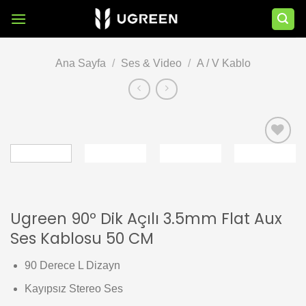
İçeriğe
atla
Ana Sayfa
/
Ses & Video
/
A / V Kablo
Add to
wishlist
Ugreen 90º Dik Açılı 3.5mm Flat Aux
Ses Kablosu 50 CM
90 Derece L Dizayn
Kayıpsız Stereo Ses