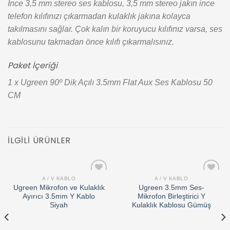
İnce 3,5 mm stereo ses kablosu, 3,5 mm stereo jakın ince
telefon kılıfınızı çıkarmadan kulaklık jakına kolayca
takılmasını sağlar. Çok kalın bir koruyucu kılıfınız varsa, ses
kablosunu takmadan önce kılıfı çıkarmalısınız.
Paket İçeriği
1 x Ugreen 90º Dik Açılı 3.5mm Flat Aux Ses Kablosu 50
CM
İLGILI ÜRÜNLER
A / V KABLO
A / V KABLO
Add to
Add to
Ugreen Mikrofon ve Kulaklık
Ugreen 3.5mm Ses-
wishlist
wishlist
Ayırıcı 3.5mm Y Kablo
Mikrofon Birleştirici Y
Siyah
Kulaklık Kablosu Gümüş