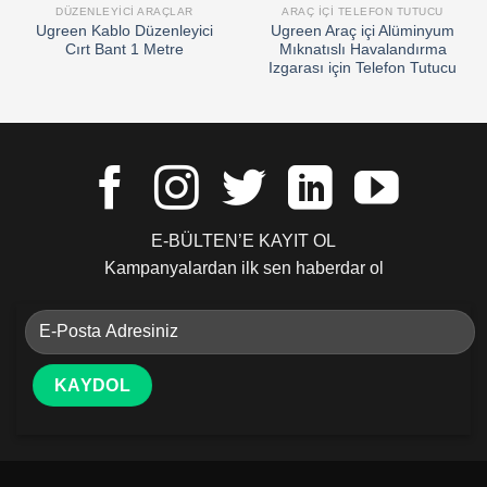
DÜZENLEYICI ARAÇLAR
ARAÇ IÇI TELEFON TUTUCU
Ugreen Kablo Düzenleyici
Ugreen Araç içi Alüminyum
Cırt Bant 1 Metre
Mıknatıslı Havalandırma
Izgarası için Telefon Tutucu
E-BÜLTEN’E KAYIT OL
Kampanyalardan ilk sen haberdar ol