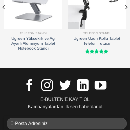
TELEFON STANDI
TELEFON STANDI
Ugreen Yükseklik ve Açı
Ugreen Uzun Kollu Tablet
Ayarlı Alüminyum Tablet
Telefon Tutucu
Notebook Standı
5 üzerinden
5.00
oy
aldı
E-BÜLTEN’E KAYIT OL
Kampanyalardan ilk sen haberdar ol