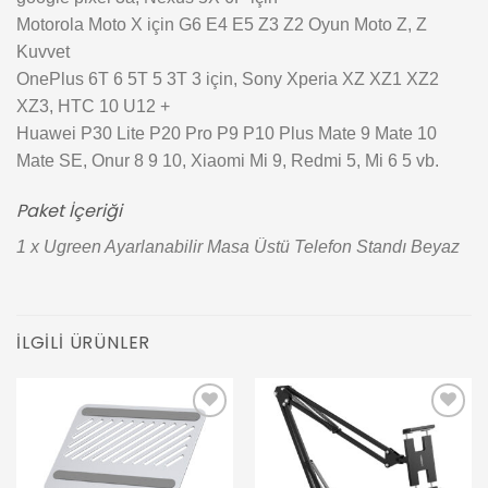
Motorola Moto X için G6 E4 E5 Z3 Z2 Oyun Moto Z, Z
Kuvvet
OnePlus 6T 6 5T 5 3T 3 için, Sony Xperia XZ XZ1 XZ2
XZ3, HTC 10 U12 +
Huawei P30 Lite P20 Pro P9 P10 Plus Mate 9 Mate 10
Mate SE, Onur 8 9 10, Xiaomi Mi 9, Redmi 5, Mi 6 5 vb.
Paket İçeriği
1 x Ugreen Ayarlanabilir Masa Üstü Telefon Standı Beyaz
İLGILI ÜRÜNLER
Add to
Add to
wishlist
wishlist