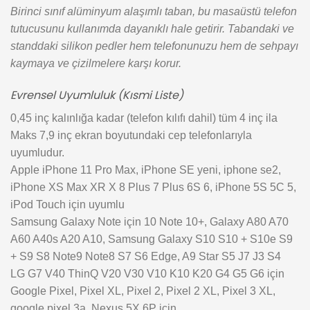
Birinci sınıf alüminyum alaşımlı taban, bu masaüstü telefon
tutucusunu kullanımda dayanıklı hale getirir. Tabandaki ve
standdaki silikon pedler hem telefonunuzu hem de sehpayı
kaymaya ve çizilmelere karşı korur.
Evrensel Uyumluluk (Kısmi Liste)
0,45 inç kalınlığa kadar (telefon kılıfı dahil) tüm 4 inç ila
Maks 7,9 inç ekran boyutundaki cep telefonlarıyla
uyumludur.
Apple iPhone 11 Pro Max, iPhone SE yeni, iphone se2,
iPhone XS Max XR X 8 Plus 7 Plus 6S 6, iPhone 5S 5C 5,
iPod Touch için uyumlu
Samsung Galaxy Note için 10 Note 10+, Galaxy A80 A70
A60 A40s A20 A10, Samsung Galaxy S10 S10 + S10e S9
+ S9 S8 Note9 Note8 S7 S6 Edge, A9 Star S5 J7 J3 S4
LG G7 V40 ThinQ V20 V30 V10 K10 K20 G4 G5 G6 için
Google Pixel, Pixel XL, Pixel 2, Pixel 2 XL, Pixel 3 XL,
google pixel 3a, Nexus 5X 6P için