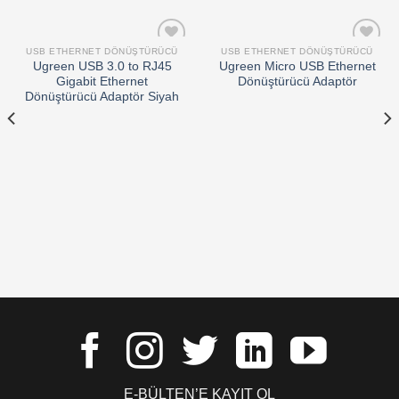
USB ETHERNET DÖNÜŞTÜRÜCÜ
USB ETHERNET DÖNÜŞTÜRÜCÜ
Add to
Add to
Ugreen USB 3.0 to RJ45
Ugreen Micro USB Ethernet
wishlist
wishlist
Gigabit Ethernet
Dönüştürücü Adaptör
Dönüştürücü Adaptör Siyah
E-BÜLTEN’E KAYIT OL