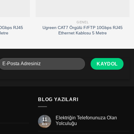
GENEL
10Gbps RJ45
Ugreen CAT7 Örgülü F/FTP 10Gbps RJ45
Metre
Ethernet Kablosu 5 Metre
BLOG YAZILARI
Elektriğin Telefonunuza Olan
11
Yolculuğu
Ara