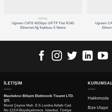
GENEL
Ugreen CAT8 40Gbps U/FTP Flat RJ45
Ugreen CA
Ethernet Ağ Kablosu 5 Metre
Ether
İLETIŞIM
KURUMSA
Maxitekno Bilişim Elektronik Ticaret LTD.
Hakkımızda
ŞTİ.
Murat Çeşme Mah. E-5 Londra Asfaltı Cad.
Bize Ulaşın
No:122/A Büyükçekmece, İstanbul, Türkiye