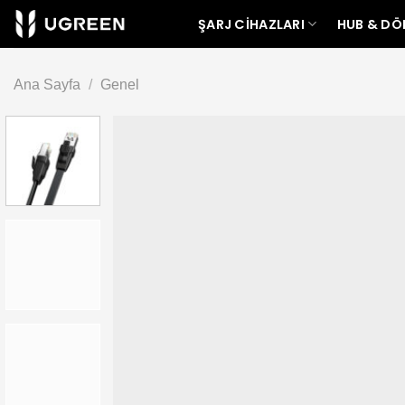
İçeriğe
ŞARJ CIHAZLARI
HUB & D
atla
Ana Sayfa
/
Genel