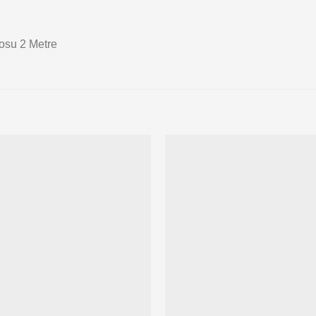
osu 2 Metre
Add to
wishlist