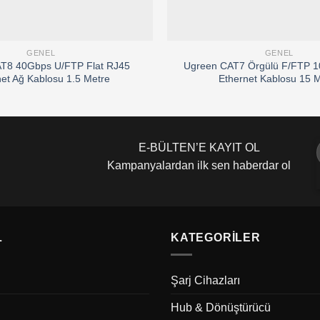
GENEL
GENEL
T8 40Gbps U/FTP Flat RJ45
Ugreen CAT7 Örgülü F/FTP 
net Ağ Kablosu 1.5 Metre
Ethernet Kablosu 15 
E-BÜLTEN’E KAYIT OL
Kampanyalardan ilk sen haberdar ol
L
KATEGORILER
Şarj Cihazları
Hub & Dönüştürücü