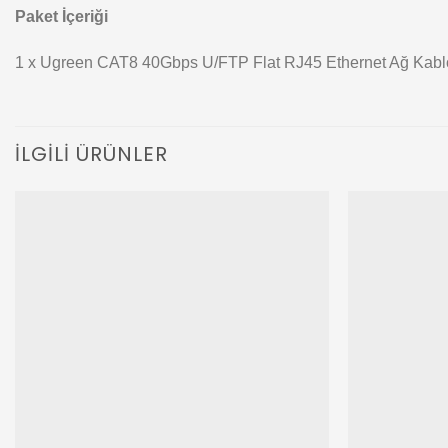
Paket İçeriği
1 x Ugreen CAT8 40Gbps U/FTP Flat RJ45 Ethernet Ağ Kabl
İLGILI ÜRÜNLER
Add to
wishlist