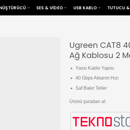
ÖNÜŞTÜRÜCÜ
SES & VIDEO
USB KABLO
TUTUCU &
Ugreen CAT8 40
Ağ Kablosu 2 M
Add to
wishlist
Yassı Kablo Yapısı
40 Gbps Aktarım Hızı
Saf Bakır Teller
Ürünü şuradan al: