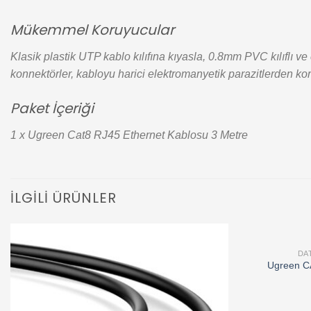
Mükemmel Koruyucular
Klasik plastik UTP kablo kılıfına kıyasla, 0.8mm PVC kılıflı
konnektörler, kabloyu harici elektromanyetik parazitlerden kor
Paket İçeriği
1 x Ugreen Cat8 RJ45 Ethernet Kablosu 3 Metre
İLGILI ÜRÜNLER
DA
Add to
Ugreen C
wishlist