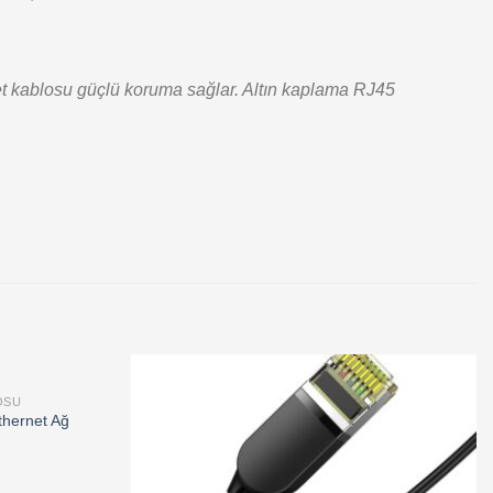
net kablosu güçlü koruma sağlar. Altın kaplama RJ45
OSU
Add to
Add to
hernet Ağ
wishlist
wishlist