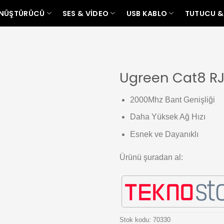
ÖNÜŞTÜRÜCÜ
SES & VIDEO
USB KABLO
TUTUCU &
Ugreen Cat8 RJ
Add to
2000Mhz Bant Genişliği
wishlist
Daha Yüksek Ağ Hızı
Esnek ve Dayanıklı
Ürünü şuradan al:
Stok kodu:
70330