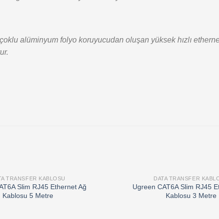
 ve çoklu alüminyum folyo koruyucudan oluşan yüksek hızlı ether
ur.
TA TRANSFER KABLOSU
DATA TRANSFER KABL
Add to
AT6A Slim RJ45 Ethernet Ağ
Ugreen CAT6A Slim RJ45 Et
wishlist
Kablosu 5 Metre
Kablosu 3 Metre