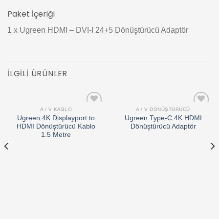
Paket İçeriği
1 x Ugreen HDMI – DVI-I 24+5 Dönüştürücü Adaptör
İLGILI ÜRÜNLER
A / V KABLO
A / V DÖNÜŞTÜRÜCÜ
Add to
Add to
Ugreen 4K Displayport to
Ugreen Type-C 4K HDMI
wishlist
wishlist
HDMI Dönüştürücü Kablo
Dönüştürücü Adaptör
1.5 Metre