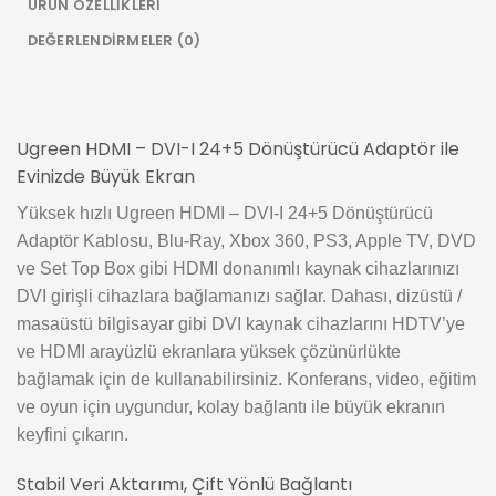
ÜRÜN ÖZELLIKLERI
DEĞERLENDIRMELER (0)
Ugreen HDMI – DVI-I 24+5 Dönüştürücü Adaptör ile
Evinizde Büyük Ekran
Yüksek hızlı Ugreen HDMI – DVI-I 24+5 Dönüştürücü
Adaptör Kablosu, Blu-Ray, Xbox 360, PS3, Apple TV, DVD
ve Set Top Box gibi HDMI donanımlı kaynak cihazlarınızı
DVI girişli cihazlara bağlamanızı sağlar. Dahası, dizüstü /
masaüstü bilgisayar gibi DVI kaynak cihazlarını HDTV’ye
ve HDMI arayüzlü ekranlara yüksek çözünürlükte
bağlamak için de kullanabilirsiniz. Konferans, video, eğitim
ve oyun için uygundur, kolay bağlantı ile büyük ekranın
keyfini çıkarın.
Stabil Veri Aktarımı, Çift Yönlü Bağlantı