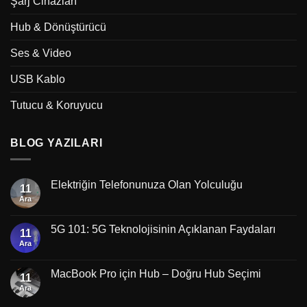
Şarj Cihazları
Hub & Dönüştürücü
Ses & Video
USB Kablo
Tutucu & Koruyucu
BLOG YAZILARI
Elektriğin Telefonunuza Olan Yolculuğu
11
Ara
5G 101: 5G Teknolojisinin Açıklanan Faydaları
11
Ara
MacBook Pro için Hub – Doğru Hub Seçimi
11
Ara