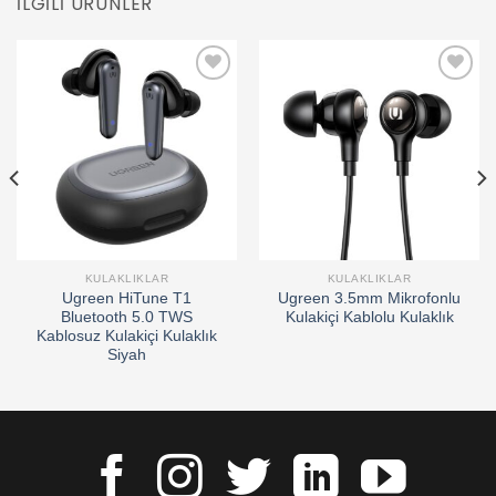
İLGILI ÜRÜNLER
Add to
Add to
wishlist
wishlist
KULAKLIKLAR
KULAKLIKLAR
Ugreen HiTune T1
Ugreen 3.5mm Mikrofonlu
Bluetooth 5.0 TWS
Kulakiçi Kablolu Kulaklık
Kablosuz Kulakiçi Kulaklık
Siyah