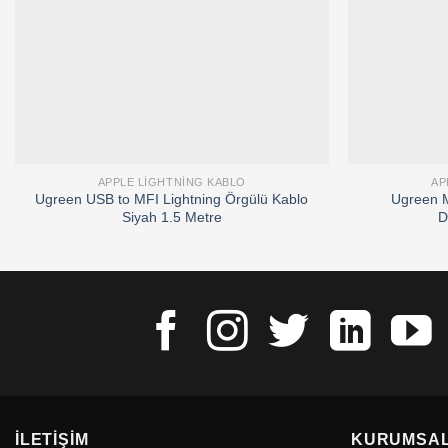
APPLE LIGHTNING KABLO
AP
Ugreen USB to MFI Lightning Örgülü Kablo
Ugreen M
Siyah 1.5 Metre
D
İLETIŞIM
KURUMSA