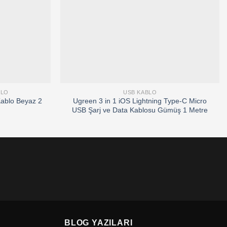
BLO
USB KABLO
Kablo Beyaz 2
Ugreen 3 in 1 iOS Lightning Type-C Micro
USB Şarj ve Data Kablosu Gümüş 1 Metre
BLOG YAZILARI