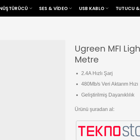
ÖNÜŞTÜRÜCÜ
SES & VIDEO
USB KABLO
TUTUCU &
Ugreen MFI Ligh
Metre
Add to
wishlist
2.4A Hızlı Şarj
480Mb/s Veri Aktarım Hızı
Geliştirilmiş Dayanıklılık
Ürünü şuradan al: