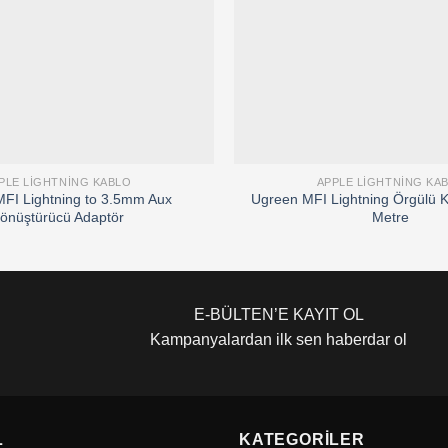
PLE LIGHTNING KABLO
APPLE LIGHTNING KA
FI Lightning to 3.5mm Aux
Ugreen MFI Lightning Örgülü 
önüştürücü Adaptör
Metre
E-BÜLTEN’E KAYIT OL
Kampanyalardan ilk sen haberdar ol
L
KATEGORILER