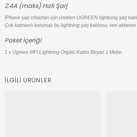
2.4A (maks) Hızlı Şarj
İPhone şarj cihazları için üretilen UGREEN lightning şarj ka
Çok katmanlı korumalı bu lightning şarj kablosu, veri aktarımı
Paket İçeriği
1 x Ugreen MFI Lightning Örgülü Kablo Beyaz 1 Metre
İLGILI ÜRÜNLER
Add to
wishlist