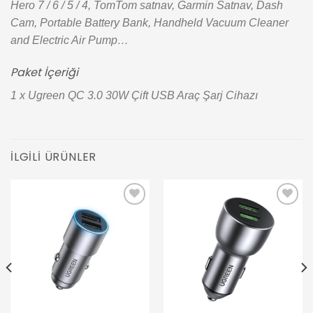
Hero 7 / 6 / 5 / 4, TomTom satnav, Garmin Satnav, Dash
Cam, Portable Battery Bank, Handheld Vacuum Cleaner
and Electric Air Pump…
Paket İçeriği
1 x Ugreen QC 3.0 30W Çift USB Araç Şarj Cihazı
İLGILI ÜRÜNLER
Add to
Add to
wishlist
wishlist