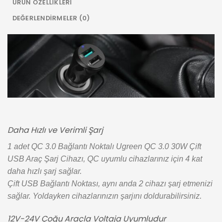
ÜRÜN ÖZELLIKLERI
DEĞERLENDIRMELER (0)
Daha Hızlı ve Verimli Şarj
1 adet QC 3.0 Bağlantı Noktalı Ugreen QC 3.0 30W Çift
USB Araç Şarj Cihazı, QC uyumlu cihazlarınız için 4 kat
daha hızlı şarj sağlar.
Çift USB Bağlantı Noktası, aynı anda 2 cihazı şarj etmenizi
sağlar. Yoldayken cihazlarınızın şarjını doldurabilirsiniz.
12V-24V Çoğu Araçla Voltaja Uyumludur