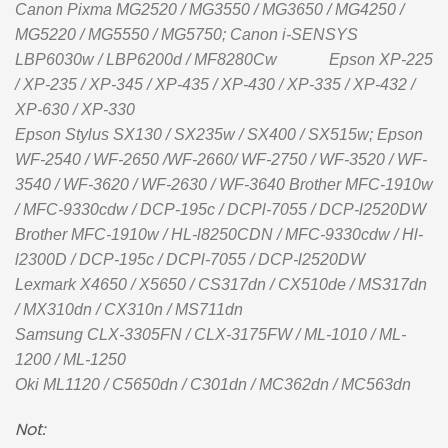
Canon Pixma MG2520 / MG3550 / MG3650 / MG4250 /
MG5220 / MG5550 / MG5750; Canon i-SENSYS
LBP6030w / LBP6200d / MF8280Cw
Epson XP-225
/ XP-235 / XP-345 / XP-435 / XP-430 / XP-335 / XP-432 /
XP-630 / XP-330
Epson Stylus SX130 / SX235w / SX400 / SX515w; Epson
WF-2540 / WF-2650 /WF-2660/ WF-2750 / WF-3520 / WF-
3540 / WF-3620 / WF-2630 / WF-3640 Brother MFC-1910w
/ MFC-9330cdw / DCP-195c / DCPl-7055 / DCP-l2520DW
Brother MFC-1910w / HL-l8250CDN / MFC-9330cdw / Hl-
l2300D / DCP-195c / DCPl-7055 / DCP-l2520DW
Lexmark X4650 / X5650 / CS317dn / CX510de / MS317dn
/ MX310dn / CX310n / MS711dn
Samsung CLX-3305FN / CLX-3175FW / ML-1010 / ML-
1200 / ML-1250
Oki ML1120 / C5650dn / C301dn / MC362dn / MC563dn
Not: