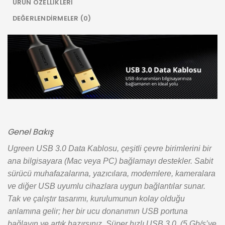
ÜRÜN ÖZELLIKLERI
DEĞERLENDIRMELER (0)
Genel Bakış
Ugreen USB 3.0 Data Kablosu, çeşitli çevre birimlerini bir
ana bilgisayara (Mac veya PC) bağlamayı destekler. Sabit
sürücü muhafazalarına, yazıcılara, modemlere, kameralara
ve diğer USB uyumlu cihazlara uygun bağlantılar sunar.
Tak ve çalıştır tasarımı, kurulumunun kolay olduğu
anlamına gelir; her bir ucu donanımın USB portuna
bağlayın ve artık hazırsınız. Süper hızlı USB 3.0, (5 Gb/s’ye