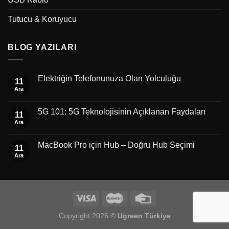
Tutucu & Koruyucu
BLOG YAZILARI
Elektriğin Telefonunuza Olan Yolculuğu
11
Ara
5G 101: 5G Teknolojisinin Açıklanan Faydaları
11
Ara
MacBook Pro için Hub – Doğru Hub Seçimi
11
Ara
Copyright 2026 ©
Ugreen Türkiye