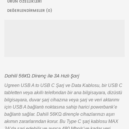
ÜRÜN ÖZELLIKLERI
DEĞERLENDIRMELER (0)
Dahili 56KΩ Direnç ile 3A Hızlı Şarj
Ugreen USB A to USB C Şarj ve Data Kablosu, bir USB C
tabletten veya akıllı telefondan bir ana bilgisayara, dizüstü
bilgisayara, duvar şarj cihazına veya şarj ve veri aktarımı
için USB A bağlantı noktasına sahip harici powerbank’e
bağlantı sağlar. Dahili 56KΩ dirençle cihazlarınızı aşırı
akımın zararlarından korur. Bu Type C şarj kablosu MAX
3A’da şarj edebilir ve ayrıca 480 Mbp/s’ye kadar veri