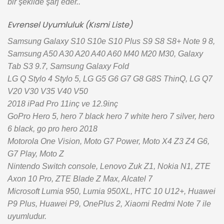
bir şekilde şarj eder..
Evrensel Uyumluluk (Kısmi Liste)
Samsung Galaxy S10 S10e S10 Plus S9 S8 S8+ Note 9 8,
Samsung A50 A30 A20 A40 A60 M40 M20 M30, Galaxy
Tab S3 9.7, Samsung Galaxy Fold
LG Q Stylo 4 Stylo 5, LG G5 G6 G7 G8 G8S ThinQ, LG Q7
V20 V30 V35 V40 V50
2018 iPad Pro 11inç ve 12.9inç
GoPro Hero 5, hero 7 black hero 7 white hero 7 silver, hero
6 black, go pro hero 2018
Motorola One Vision, Moto G7 Power, Moto X4 Z3 Z4 G6,
G7 Play, Moto Z
Nintendo Switch console, Lenovo Zuk Z1, Nokia N1, ZTE
Axon 10 Pro, ZTE Blade Z Max, Alcatel 7
Microsoft Lumia 950, Lumia 950XL, HTC 10 U12+, Huawei
P9 Plus, Huawei P9, OnePlus 2, Xiaomi Redmi Note 7 ile
uyumludur.