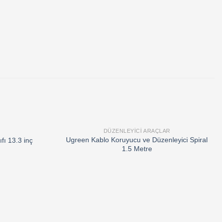
DÜZENLEYICI ARAÇLAR
Add to
Add to
Ugreen Kablo Koruyucu ve Düzenleyici Spiral
fı 13.3 inç
wishlist
wishlist
1.5 Metre