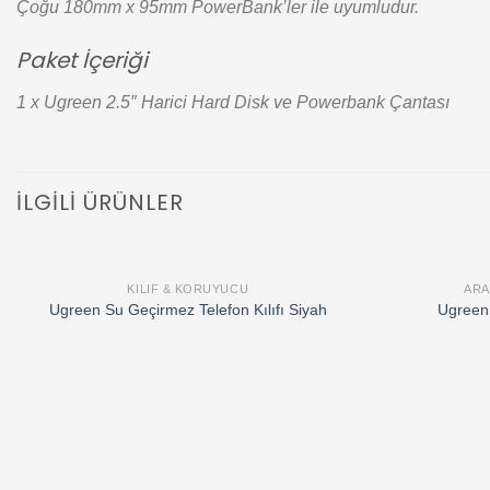
Çoğu 180mm x 95mm PowerBank’ler ile uyumludur.
Paket İçeriği
1 x Ugreen 2.5″ Harici Hard Disk ve Powerbank Çantası
İLGILI ÜRÜNLER
KILIF & KORUYUCU
ARA
Add to
Ugreen Su Geçirmez Telefon Kılıfı Siyah
Ugreen 
wishlist