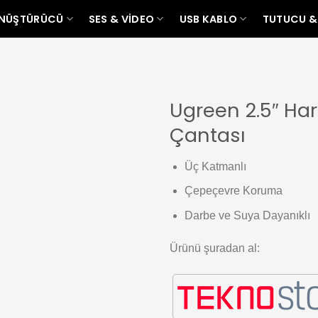
ÖNÜŞTÜRÜCÜ
SES & VIDEO
USB KABLO
TUTUCU &
Ugreen 2.5″ Har
Çantası
Add to
wishlist
Üç Katmanlı
Çepeçevre Koruma
Darbe ve Suya Dayanıklı
Ürünü şuradan al: