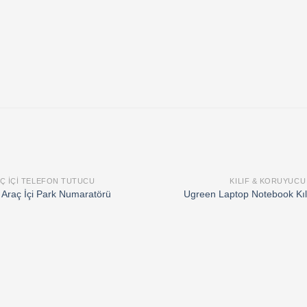
Ç IÇI TELEFON TUTUCU
KILIF & KORUYUCU
Add to
Araç İçi Park Numaratörü
Ugreen Laptop Notebook Kılı
wishlist