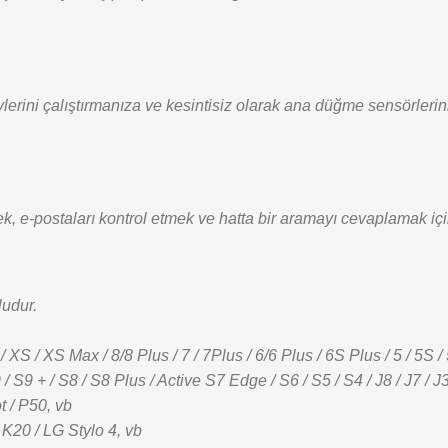
vlerini çalıştırmanıza ve kesintisiz olarak ana düğme sensörleri
, e-postaları kontrol etmek ve hatta bir aramayı cevaplamak için
ludur.
S / XS Max / 8/8 Plus / 7 / 7Plus / 6/6 Plus / 6S Plus / 5 / 5S /
S9 + / S8 / S8 Plus / Active S7 Edge / S6 / S5 / S4 / J8 / J7 / J
t / P50, vb
 K20 / LG Stylo 4, vb