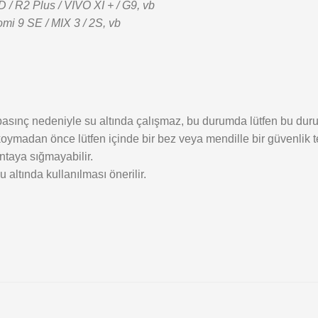
/ R2 Plus / VIVO XI + / G9, vb
mi 9 SE / MIX 3 / 2S, vb
 basınç nedeniyle su altında çalışmaz, bu durumda lütfen bu dur
ymadan önce lütfen içinde bir bez veya mendille bir güvenlik te
antaya sığmayabilir.
u altında kullanılması önerilir.