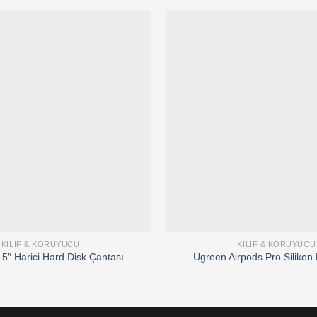
Add to
wishlist
KILIF & KORUYUCU
KILIF & KORUYUCU
5″ Harici Hard Disk Çantası
Ugreen Airpods Pro Silikon K