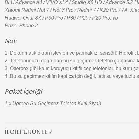
BLU Advance A4 / VIVO XL4 / Studio X8 HD / Advance 5.2 HD 
Xiaomi Redmi Not 7 / Not 7 Pro / Redmi 7 / K20 Pro / 7A, Xiao
Huawei Onur 8X / P30 Pro / P30 / P20 / P20 Pro, vb
Razer Phone 2
Not:
1. Dokunmatik ekran işlevleri ve parmak izi sensörü Hidrolik
2. Telefonunuzu doğrudan bu su geçirmez telefon çantasına ko
3. Otterbox gibi kalın koruyucu kılıflı cep telefonları bu kuru ç
4. Bu su geçirmez kılıfın kaplıca için değil, tatlı su veya tuzlu s
Paket İçeriği
1 x Ugreen Su Geçirmez Telefon Kılıfı Siyah
İLGILI ÜRÜNLER