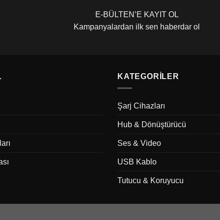
E-BÜLTEN’E KAYIT OL
Kampanyalardan ilk sen haberdar ol
L
KATEGORILER
Şarj Cihazları
Hub & Dönüştürücü
ları
Ses & Video
ası
USB Kablo
Tutucu & Koruyucu