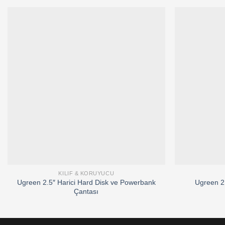
Add to
wishlist
KILIF & KORUYUCU
Ugreen 2.5″ Harici Hard Disk ve Powerbank
Ugreen 2.
Çantası