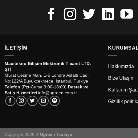
İLETIŞIM
KURUMSA
Maxitekno Bilişim Elektronik Ticaret LTD.
Hakkımızda
ŞTİ.
Murat Çeşme Mah. E-5 Londra Asfaltı Cad.
Bize Ulaşın
No:122/A Büyükçekmece, İstanbul, Türkiye
Telefon
(Pzt-Cuma 9:00-18:00)
Destek ve
Kullanım Şart
Satış Hizmetleri
info@ugreen.com.tr
Gizlilik politik
Copyright 2026 ©
Ugreen Türkiye