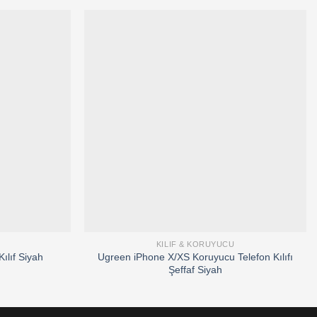
Add to
Add to
wishlist
wishlist
KILIF & KORUYUCU
Ugreen iPhone X/XS Koruyucu Telefon Kılıfı
ılıf Siyah
Şeffaf Siyah