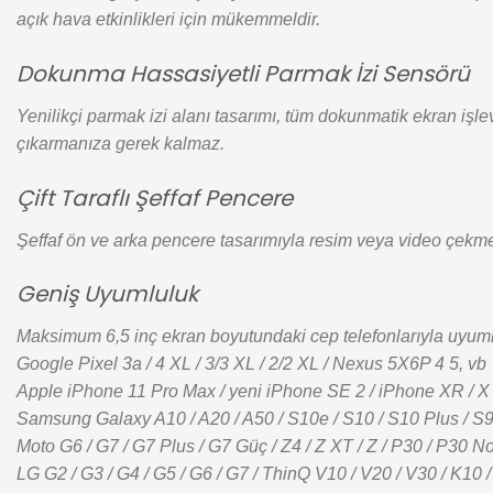
açık hava etkinlikleri için mükemmeldir.
Dokunma Hassasiyetli Parmak İzi Sensörü
Yenilikçi parmak izi alanı tasarımı, tüm dokunmatik ekran işle
çıkarmanıza gerek kalmaz.
Çift Taraflı Şeffaf Pencere
Şeffaf ön ve arka pencere tasarımıyla resim veya video çekmek
Geniş Uyumluluk
Maksimum 6,5 inç ekran boyutundaki cep telefonlarıyla uyum
Google Pixel 3a / 4 XL / 3/3 XL / 2/2 XL / Nexus 5X6P 4 5, vb
Apple iPhone 11 Pro Max / yeni iPhone SE 2 / iPhone XR / X / X
Samsung Galaxy A10 / A20 / A50 / S10e / S10 / S10 Plus / S9 / 
Moto G6 / G7 / G7 Plus / G7 Güç / Z4 / Z XT / Z / P30 / P30 No
LG G2 / G3 / G4 / G5 / G6 / G7 / ThinQ V10 / V20 / V30 / K10 /