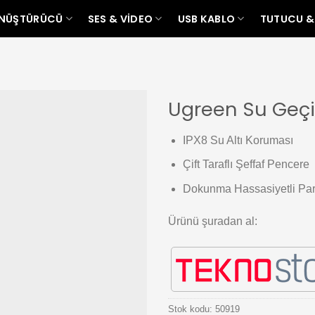
ÖNÜŞTÜRÜCÜ
SES & VIDEO
USB KABLO
TUTUCU &
Ugreen Su Geçir
Add to
IPX8 Su Altı Koruması
wishlist
Çift Taraflı Şeffaf Pencere
Dokunma Hassasiyetli Par
Ürünü şuradan al:
Stok kodu:
50919