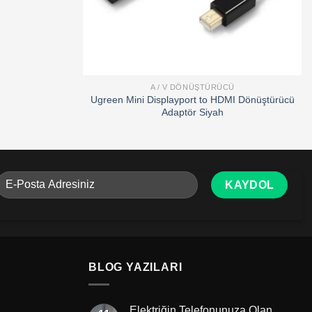
A / V DÖNÜŞTÜRÜCÜ
Ugreen Mini Displayport to HDMI Dönüştürücü
Adaptör Siyah
BLOG YAZILARI
Elektriğin Telefonunuza Olan