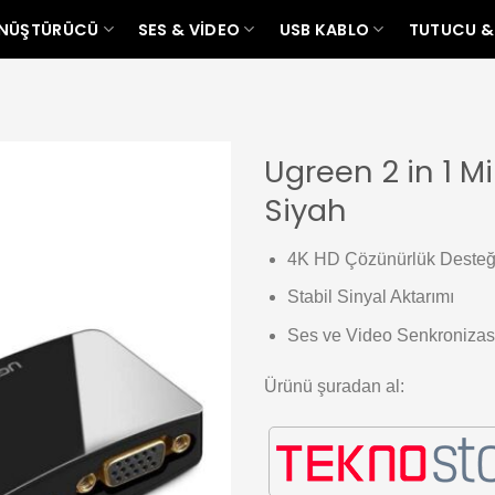
ÖNÜŞTÜRÜCÜ
SES & VIDEO
USB KABLO
TUTUCU &
Ugreen 2 in 1 
Siyah
Add to
wishlist
4K HD Çözünürlük Desteğ
Stabil Sinyal Aktarımı
Ses ve Video Senkroniza
Ürünü şuradan al: