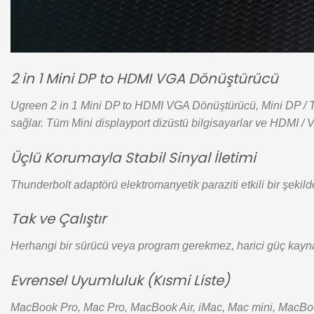
2 in 1 Mini DP to HDMI VGA Dönüştürücü
Ugreen 2 in 1 Mini DP to HDMI VGA Dönüştürücü, Mini DP / Th
sağlar. Tüm Mini displayport dizüstü bilgisayarlar ve HDMI / V
Üçlü Korumayla Stabil Sinyal İletimi
Thunderbolt adaptörü elektromanyetik paraziti etkili bir şekil
Tak ve Çalıştır
Herhangi bir sürücü veya program gerekmez, harici güç kaynağ
Evrensel Uyumluluk (Kısmi Liste)
MacBook Pro, Mac Pro, MacBook Air, iMac, Mac mini, MacBo