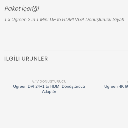
Paket İçeriği
1 x Ugreen 2 in 1 Mini DP to HDMI VGA Dönüştürücü Siyah
İLGILI ÜRÜNLER
A / V DÖNÜŞTÜRÜCÜ
Add to
Ugreen DVI 24+1 to HDMI Dönüştürücü
Ugreen 4K 6
wishlist
Adaptör