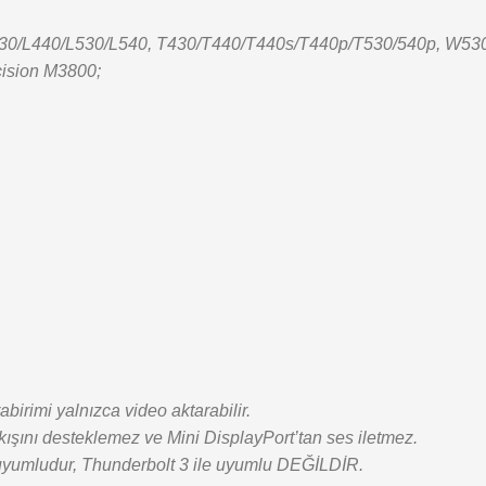
30/L440/L530/L540, T430/T440/T440s/T440p/T530/540p, W530
cision M3800;
birimi yalnızca video aktarabilir.
ışını desteklemez ve Mini DisplayPort’tan ses iletmez.
e uyumludur, Thunderbolt 3 ile uyumlu DEĞİLDİR.