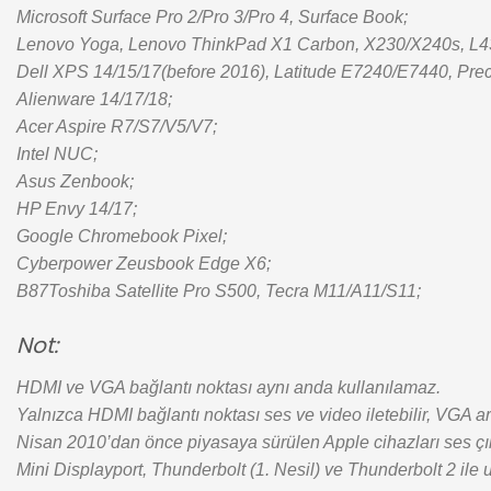
Microsoft Surface Pro 2/Pro 3/Pro 4, Surface Book;
Lenovo Yoga, Lenovo ThinkPad X1 Carbon, X230/X240s, L4
Dell XPS 14/15/17(before 2016), Latitude E7240/E7440, Pre
Alienware 14/17/18;
Acer Aspire R7/S7/V5/V7;
Intel NUC;
Asus Zenbook;
HP Envy 14/17;
Google Chromebook Pixel;
Cyberpower Zeusbook Edge X6;
B87Toshiba Satellite Pro S500, Tecra M11/A11/S11;
Not:
HDMI ve VGA bağlantı noktası aynı anda kullanılamaz.
Yalnızca HDMI bağlantı noktası ses ve video iletebilir, VGA ara
Nisan 2010’dan önce piyasaya sürülen Apple cihazları ses çık
Mini Displayport, Thunderbolt (1. Nesil) ve Thunderbolt 2 il