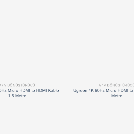
A / V DÖNÜŞTÜRÜCÜ
A / V DÖNÜŞTÜRÜC
Add to
0Hz Micro HDMI to HDMI Kablo
Ugreen 4K 60Hz Micro HDMI to
wishlist
1.5 Metre
Metre