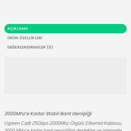
AÇIKLAMA
ÜRÜN ÖZELLIKLERI
DEĞERLENDIRMELER (0)
2000Mhz’e Kadar Stabil Bant Genişliği
Ugreen Cat8 25Gbps 2000Mhz Örgülü Ethernet Kablosu,
2000 MHz’e kadar bant genişliğini destekler ve internette