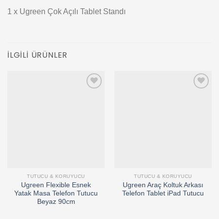
1 x Ugreen Çok Açılı Tablet Standı
İLGILI ÜRÜNLER
Add to
Add to
wishlist
wishlist
TUTUCU & KORUYUCU
TUTUCU & KORUYUCU
Ugreen Flexible Esnek
Ugreen Araç Koltuk Arkası
Yatak Masa Telefon Tutucu
Telefon Tablet iPad Tutucu
Beyaz 90cm