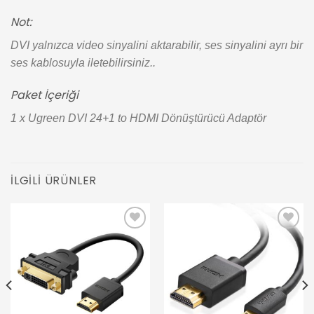
Not:
DVI yalnızca video sinyalini aktarabilir, ses sinyalini ayrı bir
ses kablosuyla iletebilirsiniz..
Paket İçeriği
1 x Ugreen DVI 24+1 to HDMI Dönüştürücü Adaptör
İLGILI ÜRÜNLER
Add to
Add to
wishlist
wishlist