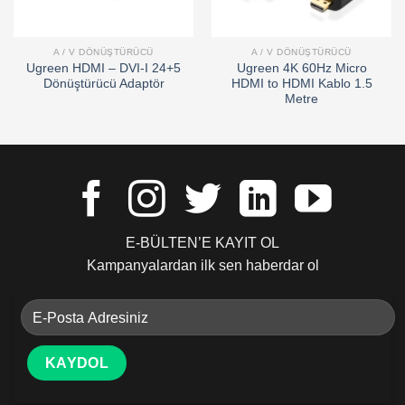
A / V DÖNÜŞTÜRÜCÜ
A / V DÖNÜŞTÜRÜCÜ
Ugreen HDMI – DVI-I 24+5
Ugreen 4K 60Hz Micro
Dönüştürücü Adaptör
HDMI to HDMI Kablo 1.5
Metre
E-BÜLTEN’E KAYIT OL
Kampanyalardan ilk sen haberdar ol