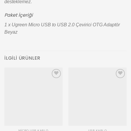
desteklemez.
Paket İçeriği
1 x Ugreen Micro USB to USB 2.0 Çevirici OTG Adaptör
Beyaz
İLGILI ÜRÜNLER
Add to
Add to
wishlist
wishlist
MICRO USB KABLO
USB KABLO