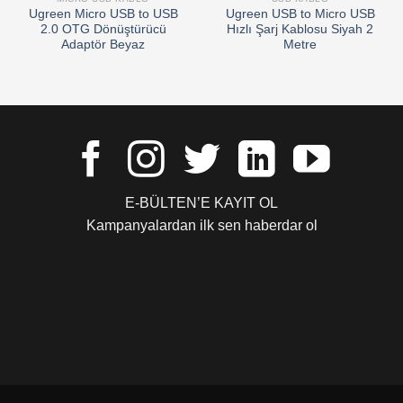
Ugreen Micro USB to USB
Ugreen USB to Micro USB
2.0 OTG Dönüştürücü
Hızlı Şarj Kablosu Siyah 2
Adaptör Beyaz
Metre
E-BÜLTEN’E KAYIT OL
Kampanyalardan ilk sen haberdar ol