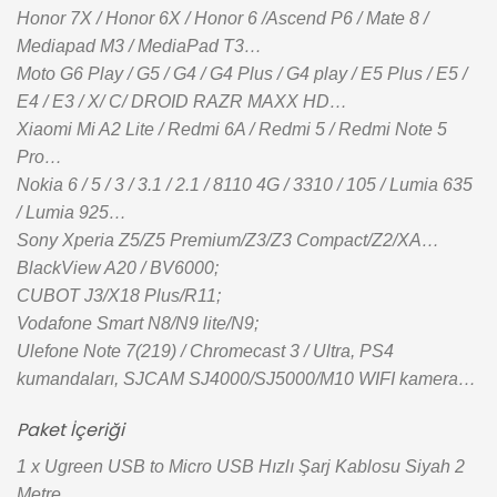
Honor 7X / Honor 6X / Honor 6 /Ascend P6 / Mate 8 /
Mediapad M3 / MediaPad T3…
Moto G6 Play / G5 / G4 / G4 Plus / G4 play / E5 Plus / E5 /
E4 / E3 / X/ C/ DROID RAZR MAXX HD…
Xiaomi Mi A2 Lite / Redmi 6A / Redmi 5 / Redmi Note 5
Pro…
Nokia 6 / 5 / 3 / 3.1 / 2.1 / 8110 4G / 3310 / 105 / Lumia 635
/ Lumia 925…
Sony Xperia Z5/Z5 Premium/Z3/Z3 Compact/Z2/XA…
BlackView A20 / BV6000;
CUBOT J3/X18 Plus/R11;
Vodafone Smart N8/N9 lite/N9;
Ulefone Note 7(219) / Chromecast 3 / Ultra, PS4
kumandaları, SJCAM SJ4000/SJ5000/M10 WIFI kamera…
Paket İçeriği
1 x Ugreen USB to Micro USB Hızlı Şarj Kablosu Siyah 2
Metre