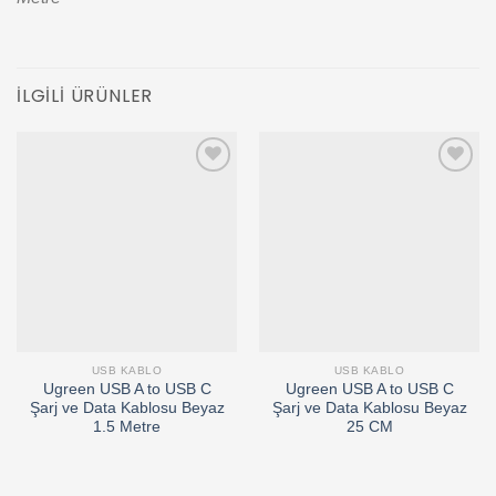
İLGILI ÜRÜNLER
Add to
Add to
wishlist
wishlist
USB KABLO
USB KABLO
Ugreen USB A to USB C
Ugreen USB A to USB C
Şarj ve Data Kablosu Beyaz
Şarj ve Data Kablosu Beyaz
1.5 Metre
25 CM