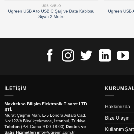
USB KABLO
Ugreen USB A to USB C Şarj ve Data Kablosu
Ugreen USB A
Siyah 2 Metre
İLETIŞIM
KURUMSA
Maxitekno Bilişim Elektronik Ticaret LTD.
Hakkımızda
ŞTİ.
Murat Çeşme Mah. E-5 Londra Asfaltı Cad.
Bize Ulaşın
No:122/A Büyükçekmece, İstanbul, Türkiye
Telefon
(Pzt-Cuma 9:00-18:00)
Destek ve
Kullanım Şart
Satış Hizmetleri
info@ugreen.com.tr