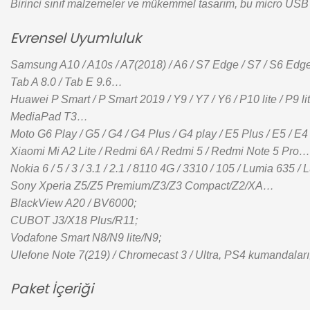
Birinci sınıf malzemeler ve mükemmel tasarım, bu micro USB 
Evrensel Uyumluluk
Samsung A10 / A10s / A7(2018) / A6 / S7 Edge / S7 / S6 Edge Plu
Tab A 8.0 / Tab E 9.6…
Huawei P Smart / P Smart 2019 / Y9 / Y7 / Y6 / P10 lite / P9 l
MediaPad T3…
Moto G6 Play / G5 / G4 / G4 Plus / G4 play / E5 Plus / E5 
Xiaomi Mi A2 Lite / Redmi 6A / Redmi 5 / Redmi Note 5 Pro…
Nokia 6 / 5 / 3 / 3.1 / 2.1 / 8110 4G / 3310 / 105 / Lumia 635 
Sony Xperia Z5/Z5 Premium/Z3/Z3 Compact/Z2/XA…
BlackView A20 / BV6000;
CUBOT J3/X18 Plus/R11;
Vodafone Smart N8/N9 lite/N9;
Ulefone Note 7(219) / Chromecast 3 / Ultra, PS4 kumanda
Paket İçeriği