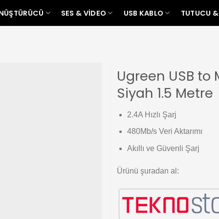
ÖNÜŞTÜRÜCÜ
SES & VIDEO
USB KABLO
TUTUCU &
Ugreen USB to M
Siyah 1.5 Metre
Add to
wishlist
2.4A Hızlı Şarj
480Mb/s Veri Aktarımı
Akıllı ve Güvenli Şarj
Ürünü şuradan al: