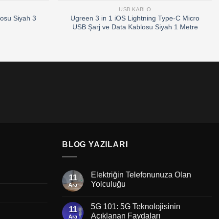
USB KABLO
osu Siyah 3
Ugreen 3 in 1 iOS Lightning Type-C Micro
USB Şarj ve Data Kablosu Siyah 1 Metre
BLOG YAZILARI
Elektriğin Telefonunuza Olan
11
Yolculuğu
Ara
5G 101: 5G Teknolojisinin
11
Açıklanan Faydaları
Ara