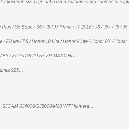
kablosunun sizin için daha uzun kullanım ömrü sunmasını sağla
s / S6 Edge / S6 / J8 / J7 Prime / J7 2016 / J6 / J6+ / J5 / J5 P
ite / P8 lite / P8 / Honor 10 Lite / Honor 9 Lite / Honor 8X / Ho
/ E4 / E3 / X/ C/ DROID RAZR MAXX HD…
/ Lumia 925…
ları, SJCAM SJ4000/SJ5000/M10 WIFI kamera…