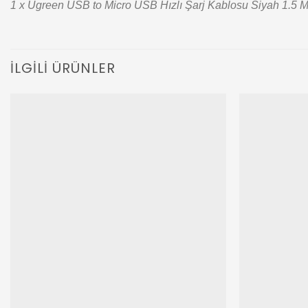
1 x Ugreen USB to Micro USB Hızlı Şarj Kablosu Siyah 1.5 M
İLGILI ÜRÜNLER
Add to
wishlist