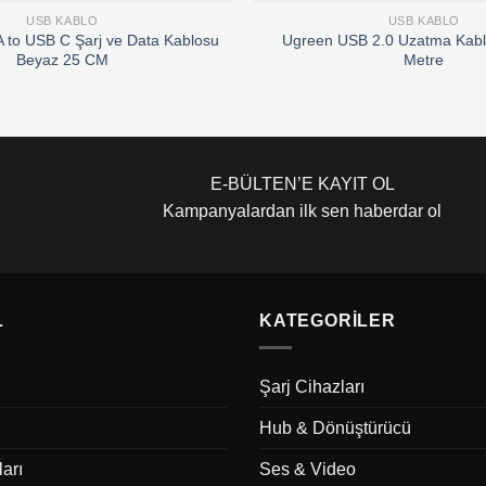
USB KABLO
USB KABLO
 to USB C Şarj ve Data Kablosu
Ugreen USB 2.0 Uzatma Kabl
Beyaz 25 CM
Metre
E-BÜLTEN’E KAYIT OL
Kampanyalardan ilk sen haberdar ol
L
KATEGORILER
Şarj Cihazları
Hub & Dönüştürücü
ları
Ses & Video