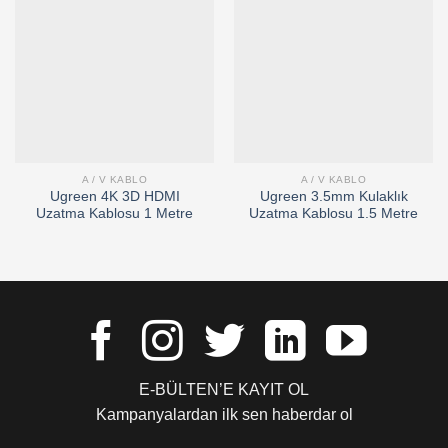
Add to
Add to
wishlist
wishlist
A / V KABLO
A / V KABLO
Ugreen 4K 3D HDMI
Ugreen 3.5mm Kulaklık
Uzatma Kablosu 1 Metre
Uzatma Kablosu 1.5 Metre
E-BÜLTEN’E KAYIT OL
Kampanyalardan ilk sen haberdar ol