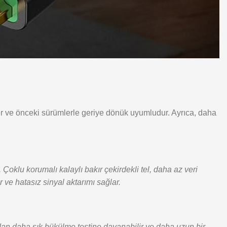
ve önceki sürümlerle geriye dönük uyumludur. Ayrıca, daha
Çoklu korumalı kalaylı bakır çekirdekli tel, daha az veri
 ve hatasız sinyal aktarımı sağlar.
adan daha sık bükülme testine dayanabilir ve daha uzun bir