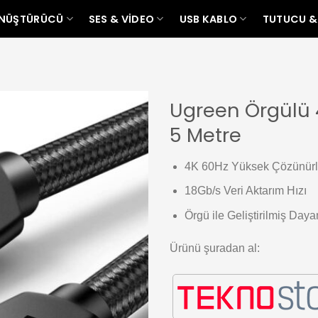
ÖNÜŞTÜRÜCÜ
SES & VIDEO
USB KABLO
TUTUCU &
Ugreen Örgülü 
5 Metre
Add to
wishlist
4K 60Hz Yüksek Çözünürl
18Gb/s Veri Aktarım Hızı
Örgü ile Geliştirilmiş Dayan
Ürünü şuradan al: