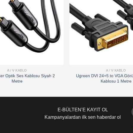
A / V KABLO
A / V KABLO
er Optik Ses Kablosu Siyah 2
Ugreen DVI 24+5 to VGA Görü
Metre
Kablosu 1 Metre
E-BÜLTEN’E KAYIT OL
Kampanyalardan ilk sen haberdar ol