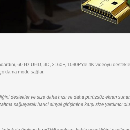
ardını, 60 Hz UHD, 3D, 2160P, 1080P’de 4K videoyu destekler 
 çoklama modu sağlar.
ğini destekler ve size daha hızlı ve daha pürüzsüz ekran sunar. 
ltma sağlayarak harici sinyal girişimine karşı size yardımcı olur
gülü kabuk ile üretilen bu HDMI kablosu, kablo esnekliğini azaltm