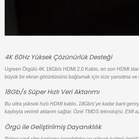
4K 60Hz Yüksek Çözünürlük Desteği
Ugreen Örgülü 4K 18Gb/s HDMI 2.0 Kablo, en son HDMI stand
büyük bir ekran görüntüsünü bağlamak için size yansıtma ve
18Gb/s Süper Hızlı Veri Aktarımı
Bu ultra yüksek hızlı HDMI kablo, 18Gb/s’ye kadar bant genişli
kaybıyla verimli aktarım sağlar. Özel TMDS teknolojisi, EMI aza
Örgü ile Geliştirilmiş Dayanıklılık
Birinci sınıf altın kaplama konektörler ve yüksek kaliteli ör