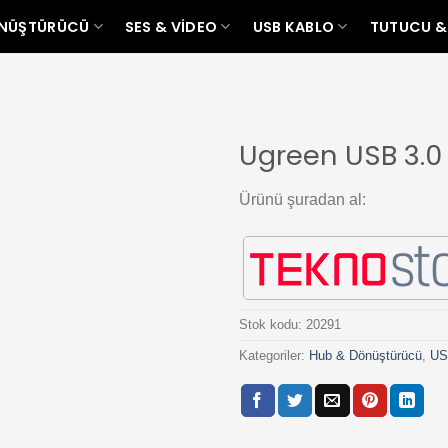
ÖNÜŞTÜRÜCÜ
SES & VIDEO
USB KABLO
TUTUCU &
Ugreen USB 3.0 
Add to
Ürünü şuradan al:
wishlist
Stok kodu:
20291
Kategoriler:
Hub & Dönüştürücü
,
US