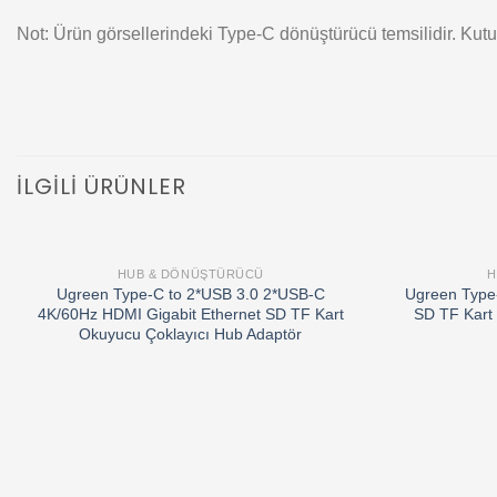
Not: Ürün görsellerindeki Type-C dönüştürücü temsilidir. Kut
İLGILI ÜRÜNLER
HUB & DÖNÜŞTÜRÜCÜ
H
Add to
Ugreen Type-C to 2*USB 3.0 2*USB-C
Ugreen Type
wishlist
4K/60Hz HDMI Gigabit Ethernet SD TF Kart
SD TF Kart 
Okuyucu Çoklayıcı Hub Adaptör