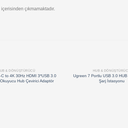
u içerisinden çıkmamaktadır.
UB & DÖNÜŞTÜRÜCÜ
HUB & DÖNÜŞTÜRÜ
Add to
-C to 4K 30Hz HDMI 3*USB 3.0
Ugreen 7 Portlu USB 3.0 HUB 
wishlist
Okuyucu Hub Çevirici Adaptör
Şarj İstasyonu