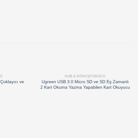
CÜ
HUB & DÖNÜŞTÜRÜCÜ
Add to
Add to
Çoklayıcı ve
Ugreen USB 3.0 Micro SD ve SD Eş Zamanlı
wishlist
wishlist
2 Kart Okuma Yazma Yapabilen Kart Okuyucu