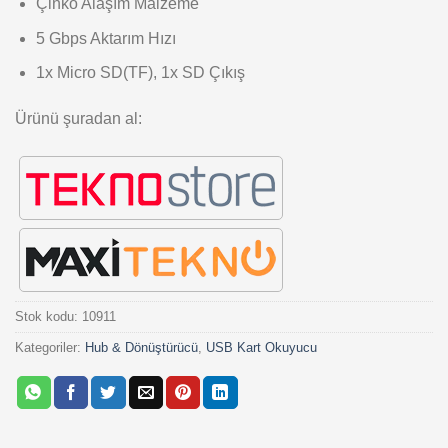
Çinko Alaşım Malzeme
5 Gbps Aktarım Hızı
1x Micro SD(TF), 1x SD Çıkış
Ürünü şuradan al:
Stok kodu:
10911
Kategoriler:
Hub & Dönüştürücü
,
USB Kart Okuyucu