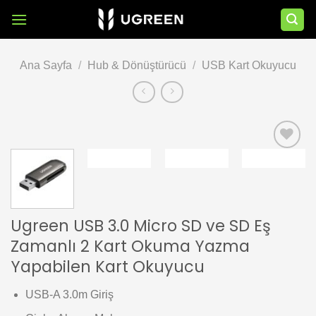
İçeriğe
atla
Ana Sayfa
/
Hub & Dönüştürücü
/
USB Kart Okuyucu
Add to
wishlist
Ugreen USB 3.0 Micro SD ve SD Eş
Zamanlı 2 Kart Okuma Yazma
Yapabilen Kart Okuyucu
USB-A 3.0m Giriş