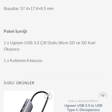
Boyutlar: 57.4×17.6×9.5 mm
Paket İçeriği
1 x Ugreen USB 3.0 Çift Slotlu Micro SD ve SD Kart
Okuyucu
1 x Kullanım Kılavuzu
İLGILI ÜRÜNLER
HUB & DÖNÜŞTÜRÜCÜ
Add to
Add to
Ugreen USB 3.0 to USB
wishlist
wishlist
Type-C Dönüştürücü