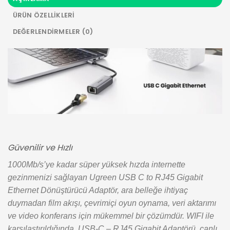
ÜRÜN ÖZELLIKLERI
DEĞERLENDIRMELER (0)
Güvenilir ve Hızlı
1000Mb/s’ye kadar süper yüksek hızda internette
gezinmenizi sağlayan Ugreen USB C to RJ45 Gigabit
Ethernet Dönüştürücü Adaptör, ara belleğe ihtiyaç
duymadan film akışı, çevrimiçi oyun oynama, veri aktarımı
ve video konferans için mükemmel bir çözümdür. WIFI ile
karşılaştırıldığında, USB-C – RJ45 Gigabit Adaptörü, canlı