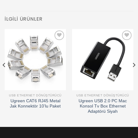
İLGILI ÜRÜNLER
Add to
Add to
wishlist
wishlist
USB ETHERNET DÖNÜŞTÜRÜCÜ
USB ETHERNET DÖNÜŞTÜRÜCÜ
Ugreen CAT6 RJ45 Metal
Ugreen USB 2.0 PC Mac
Jak Konnektör 10’lu Paket
Konsol Tv Box Ethernet
Adaptörü Siyah