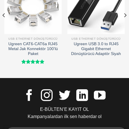
USB ETHERNET DÖNÜŞTÜRÜCÜ
USB ETHERNET DÖNÜŞTÜRÜCÜ
Ugreen CAT6-CAT6a RJ45
Ugreen USB 3.0 to RJ45
Metal Jak Konnektör 100’lü
Gigabit Ethernet
Paket
Dönüştürücü Adaptör Siyah
5 üzerinden
5.00
oy
aldı
E-BÜLTEN’E KAYIT OL
Kampanyalardan ilk sen haberdar ol