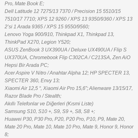
Pro, Mate Book E;
Dell Latitude 12 7275/13 7370 / Precision 15 5510/15
7510/17 7710; XPS 12 9260 / XPS 13 9350/9360 / XPS 13
2’si 1 Arada 9365 / XPS 15 9550/9560;
Lenovo Yoga 900/910, Thinkpad X1, Thinkpad 13,
ThinkPad X270, Legion Y520;
ASUS ZenBook 3 UX390UA / Deluxe UX490UA / Flip S
UX370UA, Chromebook Flip C302CA / C213SA, Zen AiO
Hepsi Bir Arada PC;
Acer Aspire V Nitro / Anahtar Alpha 12; HP SPECTER 13,
SPECTER 360, Envy 13;
Xiaomi Air 12,5 “, Xiaomi Air Pro 15,6”; Alienware 13/15/17,
Razor Blade Pro / Stealth;
Akıllı Telefonlar ve Diğerleri (Kısmi Liste)
Samsung S10, S10 +, S9, S9 +, S8, S8 +;
Huawei P30, P30 Pro, P20, P20 Pro, P10, P9, Mate 20,
Mate 20 Pro, Mate 10, Mate 10 Pro, Mate 9, Honor 9, Honor
8;