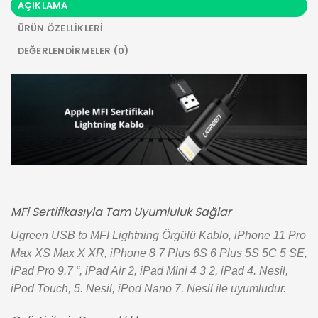
AÇIKLAMA
ÜRÜN ÖZELLIKLERI
DEĞERLENDIRMELER (0)
MFi Sertifikasıyla Tam Uyumluluk Sağlar
Ugreen USB to MFI Lightning Örgülü Kablo, iPhone 11 Pro
Max XS Max X XR, iPhone 8 7 Plus 6S 6 Plus 5S 5C 5 SE,
iPad Pro 9.7 “, iPad Air 2, iPad Mini 4 3 2, iPad 4. Nesil,
iPod Touch, 5. Nesil, iPod Nano 7. Nesil ile uyumludur.